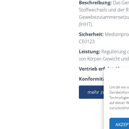
Beschreibung:
Das Gerä
Stoffwechsels und der 
Gewebezusammensetzung
(IHHT).
Sicherheit:
Medizinprodu
CE0123
Leistung:
Regulierung d
von Körper-Gewicht un
Vertrieb erfolgt über:
Konformitätserkläru
Um dir ein 
mehr zum hypoxb
Geräteinfor
Technologie
auf dieser 
zurückziehs
AKZEP