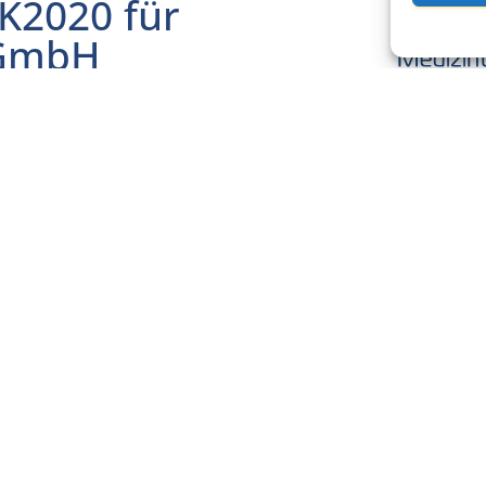
MK2020 für
 GmbH
auer Straße 2, D-85386
 gepulstes
s Heilungsprozesses von
klasse II,
ren.