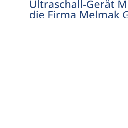
Ultraschall-Gerät 
die Firma Melmak
Name:
MK 2020
Hersteller:
Telmed Medizintechnik GmbH, Bresl
Eching
Typ:
Therapiegerät
Beschreibung:
Das Therapiegerät ist ein mit niedriger Intensität
Ultraschallgerät und dient der Unterstützung de
Frakturen.
Sicherheit:
Medizin Produkt der Klasse IIa Schutz
Anwendungsteil Typ BF, CE0123
Leistung:
Unterstützung des Heilungsprozesses von Fraktu