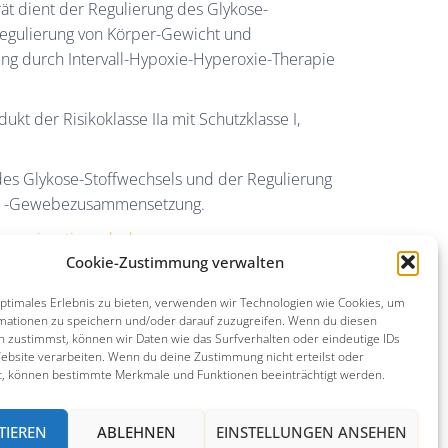
t dient der Regulierung des Glykose-
Regulierung von Körper-Gewicht und
 durch Intervall-Hypoxie-Hyperoxie-Therapie
kt der Risikoklasse IIa mit Schutzklasse I,
es Glykose-Stoffwechsels und der Regulierung
d -Gewebezusammensetzung.
www.invatio-web.de
Cookie-Zustimmung verwalten
ng
optimales Erlebnis zu bieten, verwenden wir Technologien wie Cookies, um
reath-med
mationen zu speichern und/oder darauf zuzugreifen. Wenn du diesen
n zustimmst, können wir Daten wie das Surfverhalten oder eindeutige IDs
Website verarbeiten. Wenn du deine Zustimmung nicht erteilst oder
t, können bestimmte Merkmale und Funktionen beeinträchtigt werden.
TIEREN
ABLEHNEN
EINSTELLUNGEN ANSEHEN