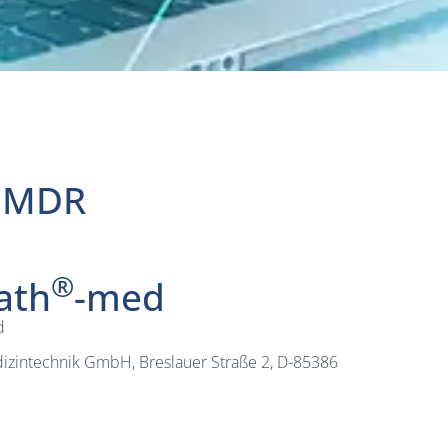
ß MDR
®
ath
-med
d
zintechnik GmbH, Breslauer Straße 2, D-85386